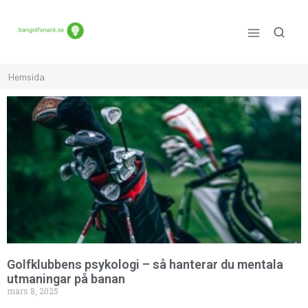
Allt du behöver veta om golf!
Hemsida
Golfklubbens psykologi – så hanterar du mentala
utmaningar på banan
mars 8, 2025