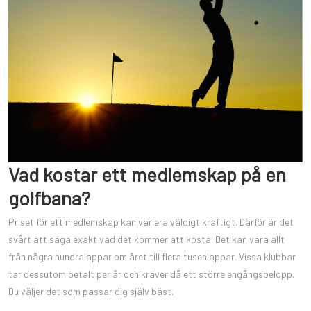
Vad kostar ett medlemskap på en
golfbana?
Priset för ett medlemskap kan variera väldigt kraftigt. Därför är det
svårt att säga exakt vad det kommer att kosta. Det kan vara allt
från några hundralappar om året till flera tusenlappar. Vissa klubbar
tar dessutom betalt per år och kräver då ett större engångsbelopp.
Du väljer det som passar dig själv bäst.