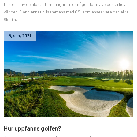
tillhör en av de äldsta turneringarna för någon form av sport, i hela
världen. Bland annat tillsammans med OS, som anses vara den allra
äldsta.
5
,
sep
,
2021
Hur uppfanns golfen?