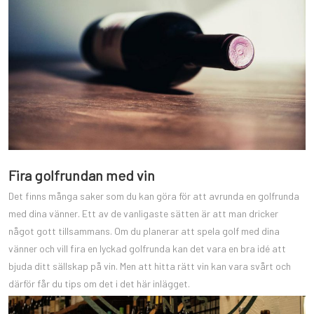
Fira golfrundan med vin
Det finns många saker som du kan göra för att avrunda en golfrunda
med dina vänner. Ett av de vanligaste sätten är att man dricker
något gott tillsammans. Om du planerar att spela golf med dina
vänner och vill fira en lyckad golfrunda kan det vara en bra idé att
bjuda ditt sällskap på vin. Men att hitta rätt vin kan vara svårt och
därför får du tips om det i det här inlägget.