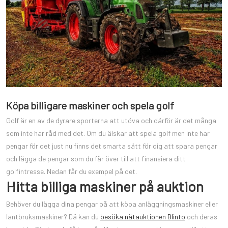
Köpa billigare maskiner och spela golf
Golf är en av de dyrare sporterna att utöva och därför är det många
som inte har råd med det. Om du älskar att spela golf men inte har
pengar för det just nu finns det smarta sätt för dig att spara pengar
och lägga de pengar som du får över till att finansiera ditt
golfintresse. Nedan får du exempel på det.
Hitta billiga maskiner på auktion
Behöver du lägga dina pengar på att köpa anläggningsmaskiner eller
lantbruksmaskiner? Då kan du
besöka nätauktionen Blinto
och deras