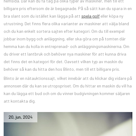
hemsida. Där kan du få tag på olika typer av maskiner, men till ett
billigare pris eftersom de är begagnade. På så sätt kan du spara in en
bra slant som du istället kan lägga på att
spela golf
eller köpa ny
utrustning. Det finns flera olika varianter av maskiner att välja bland
och du kan enkelt sortera sajten efter kategori. Om du till exempel
jobbar inom bygg och anläggning, eller ska göra om på tomten där
hemma kan du kolla in entreprenad- och anläggningsmaskinerna. Om
du driver ett lantbruk och behöver nya maskiner för att kunna driva
det finns det en kategori för det. Oavsett vilken typ av maskin du
behöver så kan du hitta den hos Blinto, men till ett billigare pris.
Blinto är en nätauktionssajt, vilket innebär att du klickar dig vidare på
annonsen där du kan se utropspriset. Om du hittar en maskin du vill ha
kan du lägga ett bud och om du vinner budgivningen kommer säljaren
att kontakta dig.
20
,
jun
,
2024