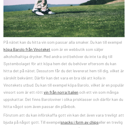
På nätet kan du hitta vin som passar alla smaker. Du kan till exempel
köpa Barolo från Vinoteket
som är en webbutik som säljer
alkoholhaltiga drycker. Med andra ord behöver du inte ta dig till
Systembolaget för att köpa hem det du behöver eftersom du kan
hitta det på nätet. Dessutom får du det levererat hem till dig, vilket är
särskilt bekvämt. Därför kan det vara en bra idé att kolla in
Vinotekets utbud. Du kan till exempel köpa Barolo, vilket är en populär
vinsort som är ett rött
vin från norra Italien
och ett vin som många
uppskattar. Det finns Baroloviner i olika prisklasser och därför kan du
hitta något som även passar din plånbok.
Förutom att du kan införskaffa gott vin kan det även vara trevligt att
bjuda på något gott. Till exempel
snacks i form av chips
eller en trevlig