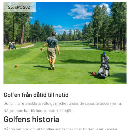
25
,
okt
,
2021
Golfen från dåtid till nutid
Golfen har utvecklats väldigt mycket under de senaste decennierna.
Något som har förändrat sporten rejält.
Golfens historia
Många vet nog om att golfen uppfanns under början, eller kanske