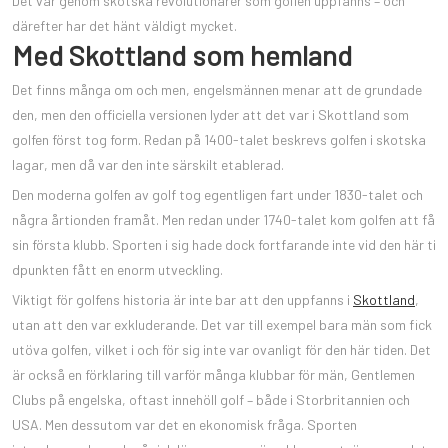
Det var genom skotska revolutionärer som golfen uppfanns – och
därefter har det hänt väldigt mycket.
Med Skottland som hemland
Det finns många om och men, engelsmännen menar att de grundade
den, men den officiella versionen lyder att det var i Skottland som
golfen först tog form. Redan på 1400-talet beskrevs golfen i skotska
lagar, men då var den inte särskilt etablerad.
Den moderna golfen av golf tog egentligen fart under 1830-talet och
några årtionden framåt. Men redan under 1740-talet kom golfen att få
sin första klubb. Sporten i sig hade dock fortfarande inte vid den här ti
dpunkten fått en enorm utveckling.
Viktigt för golfens historia är inte bar att den uppfanns i
Skottland
,
utan att den var exkluderande. Det var till exempel bara män som fick
utöva golfen, vilket i och för sig inte var ovanligt för den här tiden. Det
är också en förklaring till varför många klubbar för män, Gentlemen
Clubs på engelska, oftast innehöll golf – både i Storbritannien och
USA. Men dessutom var det en ekonomisk fråga. Sporten