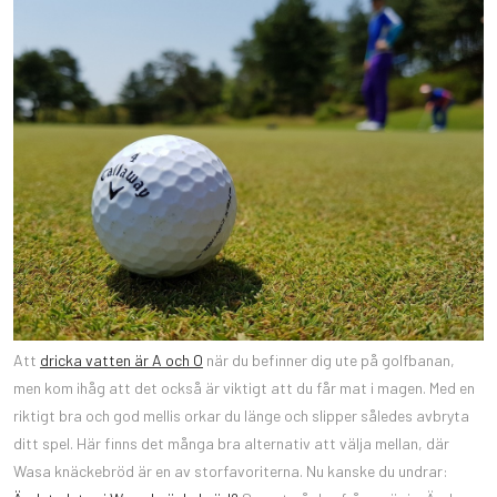
Att
dricka vatten är A och O
när du befinner dig ute på golfbanan,
men kom ihåg att det också är viktigt att du får mat i magen. Med en
riktigt bra och god mellis orkar du länge och slipper således avbryta
ditt spel. Här finns det många bra alternativ att välja mellan, där
Wasa knäckebröd är en av storfavoriterna. Nu kanske du undrar: