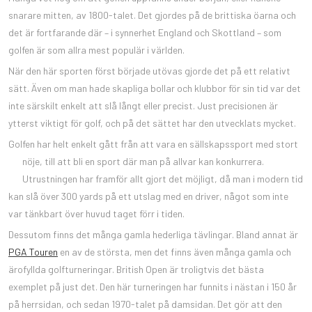
snarare mitten, av 1800-talet. Det gjordes på de brittiska öarna och
det är fortfarande där – i synnerhet England och Skottland – som
golfen är som allra mest populär i världen.
När den här sporten först började utövas gjorde det på ett relativt
sätt. Även om man hade skapliga bollar och klubbor för sin tid var det
inte särskilt enkelt att slå långt eller precist. Just precisionen är
ytterst viktigt för golf, och på det sättet har den utvecklats mycket.
Golfen har helt enkelt gått från att vara en sällskapssport med stort
nöje, til
l att bli en sport där man på allvar kan konkurrera.
Utrustningen har framför allt gjort det möjligt, då man i modern tid
kan slå över 300 yards på ett utslag med en driver, något som inte
var tänkbart över huvud taget förr i tiden.
Dessutom finns det många gamla hederliga tävlingar. Bland annat är
PGA Touren
en av de största, men det finns även många gamla och
ärofyllda golfturneringar. British Open är troligtvis det bästa
exemplet på just det. Den här turneringen har funnits i nästan i 150 år
på herrsidan, och sedan 1970-talet på damsidan. Det gör att den