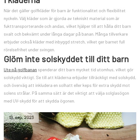
När det gäller golfkläder för barn är funktionalitet och flexibilitet
nyckeln. Välj kläder som är gjorda av tekniskt material som är
fukttransporterande och andas, vilket hjälper till att hålla ditt barn
svalt och bekvämt under långa dagar på banan. Många tillverkare
erbjuder också kläder med inbyggd stretch, vilket ger barnet full
rörelsefrihet under svingen.
Glöm inte solskyddet till ditt barn
Ute på golfbanan
spenderar ditt barn mycket tid utomhus, vilket gör
solskydd viktigt. Se till att kläderna erbjuder tillräckligt med solskydd,
och överväg att inkludera en solhatt eller keps för extra skydd mot
solens strålar. På samma sätt är det viktigt att välja solglasögon
med UV-skydd för att skydda ögonen.
19
,
sep
,
2023