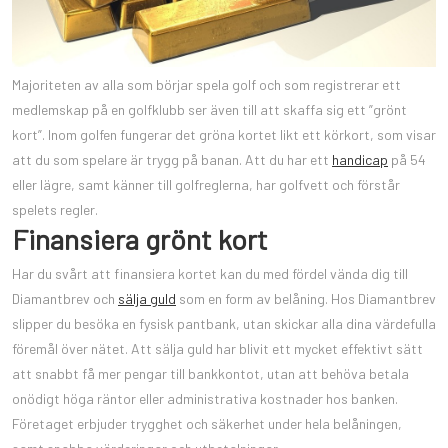
Majoriteten av alla som börjar spela golf och som registrerar ett
medlemskap på en golfklubb ser även till att skaffa sig ett ”grönt
kort”. Inom golfen fungerar det gröna kortet likt ett körkort, som visar
att du som spelare är trygg på banan. Att du har ett
handicap
på 54
eller lägre, samt känner till golfreglerna, har golfvett och förstår
spelets regler.
Finansiera grönt kort
Har du svårt att finansiera kortet kan du med fördel vända dig till
Diamantbrev och
sälja guld
som en form av belåning. Hos Diamantbrev
slipper du besöka en fysisk pantbank, utan skickar alla dina värdefulla
föremål över nätet. Att sälja guld har blivit ett mycket effektivt sätt
att snabbt få mer pengar till bankkontot, utan att behöva betala
onödigt höga räntor eller administrativa kostnader hos banken.
Företaget erbjuder trygghet och säkerhet under hela belåningen,