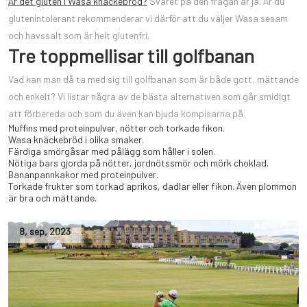
Är det gluten i Wasa knäckebröd?
Svaret på den frågan är ja. Är du
glutenintolerant rekommenderar vi därför att du väljer Wasa sesam
och havssalt som är helt glutenfri.
Tre toppmellisar till golfbanan
Vad kan man då ta med sig till golfbanan som är både gott, mättande
och enkelt? Vi listar några av de bästa alternativen som går smidigt
att förbereda och som du även kan bjuda kompisarna på.
Muffins med proteinpulver, nötter och torkade fikon.
Wasa knäckebröd i olika smaker.
Färdiga smörgåsar med pålägg som håller i solen.
Nötiga bars gjorda på nötter, jordnötssmör och mörk choklad.
Bananpannkakor med proteinpulver.
Torkade frukter som torkad aprikos, dadlar eller fikon. Även plommon
är bra och mättande.
8
,
sep
,
2023