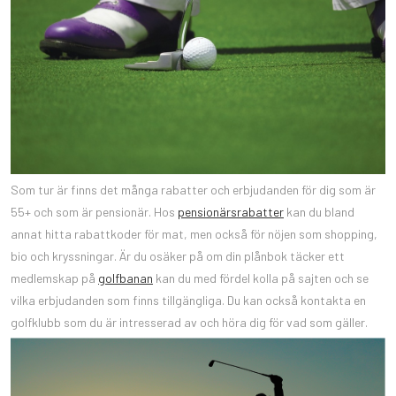
Som tur är finns det många rabatter och erbjudanden för dig som är
55+ och som är pensionär. Hos
pensionärsrabatter
kan du bland
annat hitta rabattkoder för mat, men också för nöjen som shopping,
bio och kryssningar. Är du osäker på om din plånbok täcker ett
medlemskap på
golfbanan
kan du med fördel kolla på sajten och se
vilka erbjudanden som finns tillgängliga. Du kan också kontakta en
golfklubb som du är intresserad av och höra dig för vad som gäller.