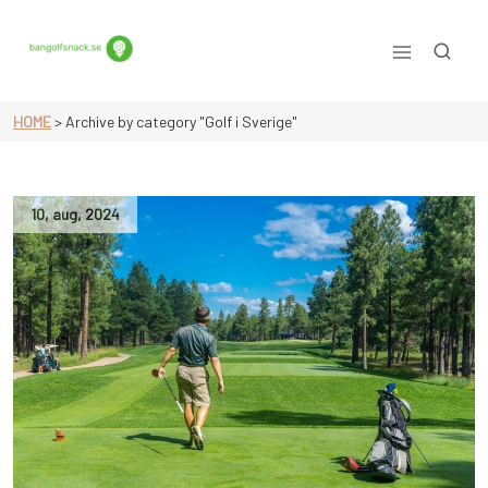
Skip
to
content
Allt du behöver veta om golf!
HOME
>
Archive by category "Golf i Sverige"
10
,
aug
,
2024