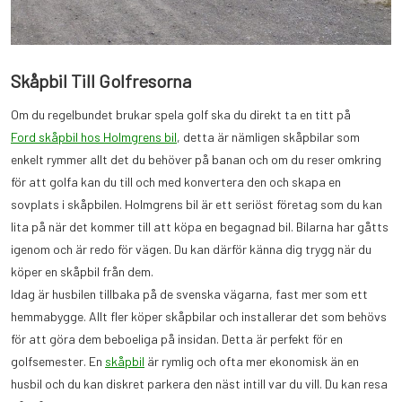
Skåpbil Till Golfresorna
Om du regelbundet brukar spela golf ska du direkt ta en titt på
Ford skåpbil hos Holmgrens bil
, detta är nämligen skåpbilar som
enkelt rymmer allt det du behöver på banan och om du reser omkring
för att golfa kan du till och med konvertera den och skapa en
sovplats i skåpbilen. Holmgrens bil är ett seriöst företag som du kan
lita på när det kommer till att köpa en begagnad bil. Bilarna har gåtts
igenom och är redo för vägen. Du kan därför känna dig trygg när du
köper en skåpbil från dem.
Idag är husbilen tillbaka på de svenska vägarna, fast mer som ett
hemmabygge. Allt fler köper skåpbilar och installerar det som behövs
för att göra dem beboeliga på insidan. Detta är perfekt för en
golfsemester. En
skåpbil
är rymlig och ofta mer ekonomisk än en
husbil och du kan diskret parkera den näst intill var du vill. Du kan resa